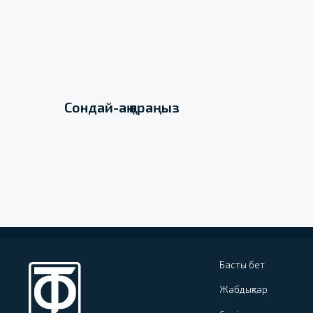
Сондай-ақ қараңыз
Басты бет
Жабдықтар
Серіктестер
Арнайы ұсыныс
Компания туралы
Артықшылықтары
Жаңалықтар