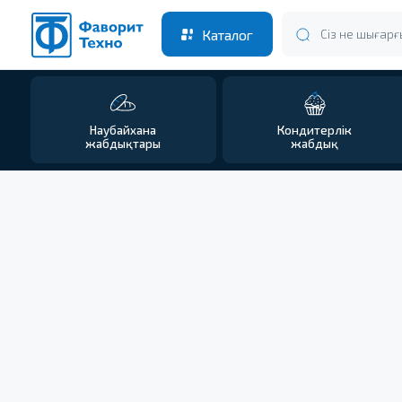
Каталог
Сіз не шығарғыңыз кел
Наубайхана
Кондитерлік
жабдықтары
жабдық