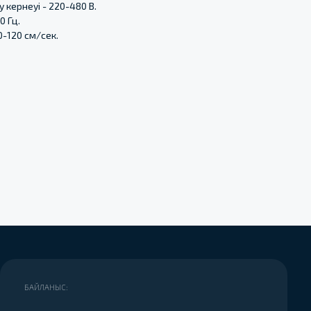
 кернеуі - 220-480 В.
0 Гц.
0-120 см/сек.
172) 44-06-48
@mail.ru