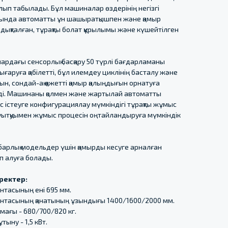
лып табылады. Бұл машиналар өздерінің негізгі
ында автоматты ұн шашыратқышпен және қамыр
ықталған, тұрақты болат құрылымы және күшейтілген
ардағы сенсорлық басқару 50 түрлі бағдарламаны
ығаруға қабілетті, бұл илемдеу циклінің басталу және
рын, сондай-ақ қажетті қамыр қалыңдығын орнатуға
ді. Машинаны қолмен және жартылай автоматты
істеуге конфигурациялау мүмкіндігі тұрақты жұмыс
уытқуымен жұмыс процесін оңтайландыруға мүмкіндік
 барлық модельдер үшін қамырды кесуге арналған
п алуға болады.
ректер:
нтасының ені 695 мм.
нтасының қанатының ұзындығы 1400/1600/2000 мм.
мағы - 680/700/820 кг.
тыну - 1,5 кВт.