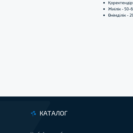
Қоректендіру
Жиілік - 50-6
Өнімділік - 2
КАТАЛОГ
БАЙЛАНЫС:
Наубайхана жабдықтары
+7 (7
Кондитерлік жабдық
ftechno-kz
Шоколадқа арналған жабдық
Жаңғақтарды өңдеу
Орау жабдығы