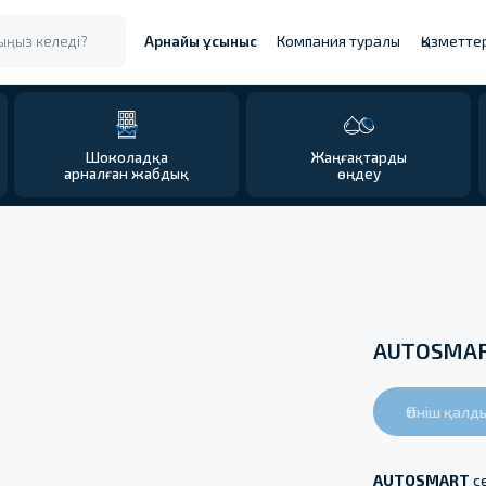
еді?
Арнайы ұсыныс
Компания туралы
Қызметтер
Байланыс
Шоколадқа
Жаңғақтарды
Орау жа
арналған жабдық
өңдеу
AUTOSMART
Өтініш қалд
AUTOSMART
с