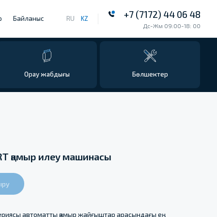
+7 (7172) 44 06 48
RU
KZ
Дс-Жм 09:00-18: 00
бдығы
Бөлшектер
 қамыр илеу машинасы
ыру
ериясы автоматты қамыр жайғыштар арасындағы ең