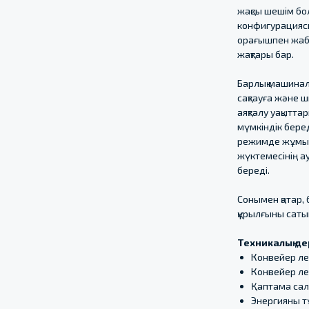
жақсы шешім бо
конфигурацияс
орағышпен жабд
жақтары бар.
Барлық машинал
сақтауға және ш
аяқталу уақытта
мүмкіндік бере
режимде жұмыс 
жүктемесінің а
береді.
Сонымен қатар,
құрылғыны саты
Техникалық де
Конвейер ле
Конвейер ле
Қаптама сал
Энергияны тұ